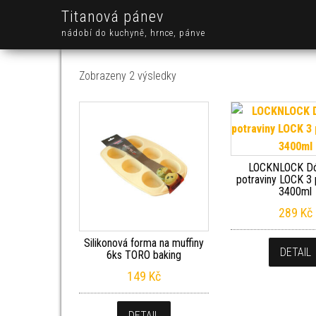
Titanová pánev
nádobí do kuchyně, hrnce, pánve
Seřazeno od nejnovějších
Zobrazeny 2 výsledky
LOCKNLOCK Dó
potraviny LOCK 3 
3400ml
289
Kč
Silikonová forma na muffiny
DETAIL
6ks TORO baking
149
Kč
DETAIL