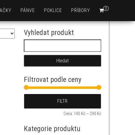
0
AČKY
PÁNVE
POKLICE
PŘÍBORY
Vyhledat produkt
Vyhledávání
Filtrovat podle ceny
Minimální cena
Maximální cena
FILTR
Cena:
140 Kč
—
290 Kč
Kategorie produktu