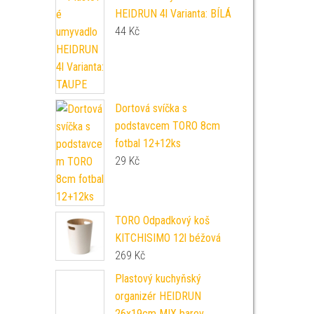
HEIDRUN 4l Varianta: BÍLÁ
44
Kč
Dortová svíčka s
podstavcem TORO 8cm
fotbal 12+12ks
29
Kč
TORO Odpadkový koš
KITCHISIMO 12l béžová
269
Kč
Plastový kuchyňský
organizér HEIDRUN
26x19cm MIX barev