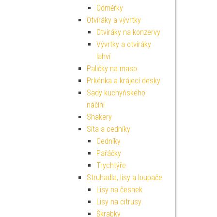
Odměrky
Otvíráky a vývrtky
Otvíráky na konzervy
Vývrtky a otvíráky
lahví
Paličky na maso
Prkénka a krájecí desky
Sady kuchyňského
náčíní
Shakery
Síta a cedníky
Cedníky
Pařáčky
Trychtýře
Struhadla, lisy a loupače
Lisy na česnek
Lisy na citrusy
Škrabky