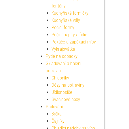
fontány
Kuchyňské formičky
Kuchyňské vály
Pečicí formy
Pečicí papíry a fólie
Pekáče a zapékací mísy
Vykrajovátka
Pytle na odpadky
Skladování a balení
potravin
Chlebníky
Dózy na potraviny
Jídlonosiče
Svačinové boxy
Stolování
Brčka
Čajníky
Chladící nádoby na víno