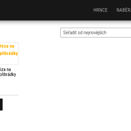
HRNCE
NABĚR
za na
přihrádky