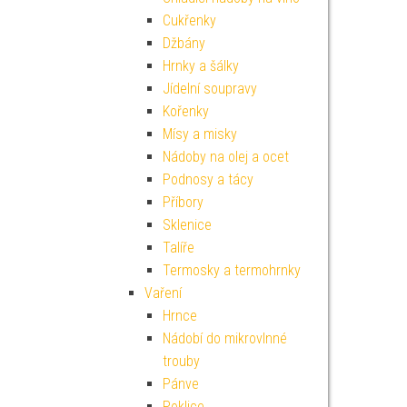
Cukřenky
Džbány
Hrnky a šálky
Jídelní soupravy
Kořenky
Mísy a misky
Nádoby na olej a ocet
Podnosy a tácy
Příbory
Sklenice
Talíře
Termosky a termohrnky
Vaření
Hrnce
Nádobí do mikrovlnné
trouby
Pánve
Poklice