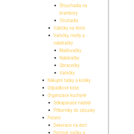
Šťouchadla na
brambory
Struhadla
Válečky na těsto
Vařečky, metly a
naběračky
Mašlovačky
Naběračky
Obracečky
Vařečky
Nákupní tašky a košíky
Odpadkové koše
Organizace kuchyně
Odkapávače nádobí
Příborníky do zásuvky
Pečení
Dekorace na dort
Dortové svíčky a