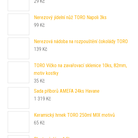
Nerezová nádoba na rozpouštění čokolády TORO
139
Kč
TORO Víčko na zavařovací sklenice 10ks, 82mm,
motiv kostky
35
Kč
Sada příborů AMEFA 24ks Havane
1 319
Kč
Keramický hrnek TORO 250ml MIX motivů
65
Kč
Plastová dóza 1,5l
99
Kč
Plastová dóza na potraviny TORO 4ks sova
59
Kč