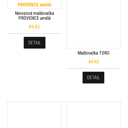
Mašlovačka TORO
Nerezová mašlovačka
44
Kč
PROVENCE umělá
89
Kč
DETAIL
DETAIL
Šlehací metla TORO 20cm
Šlehací metla TORO 25cm