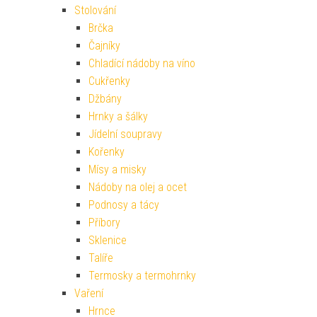
Džbány
Hrnky a šálky
Jídelní soupravy
Kořenky
Mísy a misky
Nádoby na olej a ocet
Podnosy a tácy
Příbory
Sklenice
Talíře
Termosky a termohrnky
Vaření
Hrnce
Nádobí do mikrovlnné trouby
Pánve
Poklice
Sady nádobí
Zavařování