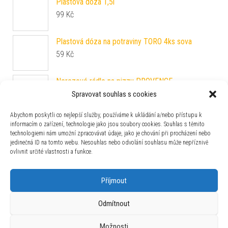
Nerezové rádlo na pizzu PROVENCE
109
Kč
LOCKNLOCK Dóza na potraviny LOCK obdélník
350ml
59
Kč
Spravovat souhlas s cookies
Abychom poskytli co nejlepší služby, používáme k ukládání a/nebo přístupu k
informacím o zařízení, technologie jako jsou soubory cookies. Souhlas s těmito
technologiemi nám umožní zpracovávat údaje, jako je chování při procházení nebo
jedinečná ID na tomto webu. Nesouhlas nebo odvolání souhlasu může nepříznivě
ovlivnit určité vlastnosti a funkce.
Používáme WordPress (v češtině).
|
Šablona: Bulk Shop
| ACIT
Příjmout
s.r.o. Chodovská 228/3 Praha 4 IČ: 26454424
Odmítnout
Možnosti