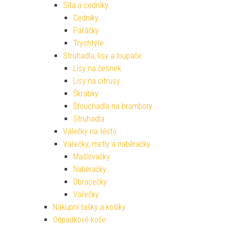
Lisy na česnek
Lisy na citrusy
Škrabky
Šťouchadla na brambory
Struhadla
Válečky na těsto
Vařečky, metly a naběračky
Mašlovačky
Naběračky
Obracečky
Vařečky
Nákupní tašky a košíky
Odpadkové koše
Organizace kuchyně
Odkapávače nádobí
Příborníky do zásuvky
Pečení
Dekorace na dort