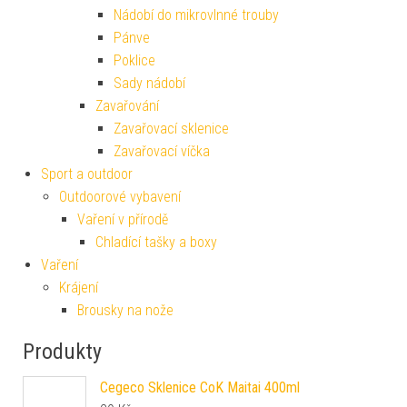
Zavařovací sklenice
Zavařovací víčka
Sport a outdoor
Outdoorové vybavení
Vaření v přírodě
Chladící tašky a boxy
Vaření
Krájení
Brousky na nože
Produkty
Cegeco Sklenice CoK Maitai 400ml
29
Kč
Nerezový jídelní nůž TORO Napoli 3ks
99
Kč