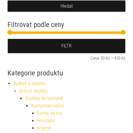
Min
Max
FILTR
Cena:
30 Kč
—
430 Kč
Kategorie produktu
Bydlení a doplňky
Bytové doplňky
Doplňky do kuchyně
Kuchyňské náčiní
Formy na led
Hmoždíře
Kráječe
Kráječe na vajíčka
Kuchyňské nože a příslušenství
Bloky na nože
Kuchyňské nože
Sady nožů