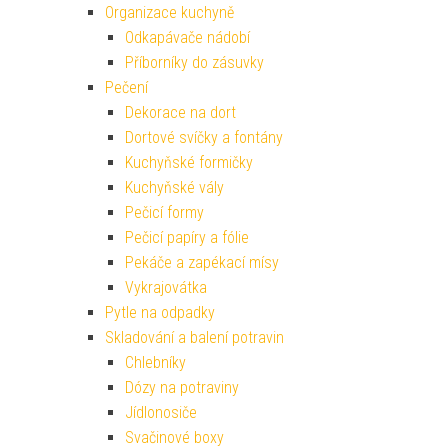
Dortové svíčky a fontány
Kuchyňské formičky
Kuchyňské vály
Pečicí formy
Pečicí papíry a fólie
Pekáče a zapékací mísy
Vykrajovátka
Pytle na odpadky
Skladování a balení potravin
Chlebníky
Dózy na potraviny
Jídlonosiče
Svačinové boxy
Stolování
Brčka
Čajníky
Chladící nádoby na víno
Cukřenky