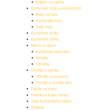
Kuchyňské nůžky
Kuchyňské stěrky
Měření a vážení
Kuchyňské teploměry
Minutky
Odměrky
Otvíráky a vývrtky
Otvíráky na konzervy
Vývrtky a otvíráky lahví
Paličky na maso
Prkénka a krájecí desky
Sady kuchyňského náčíní
Shakery
Síta a cedníky
Cedníky
Pařáčky
Trychtýře
Struhadla, lisy a loupače