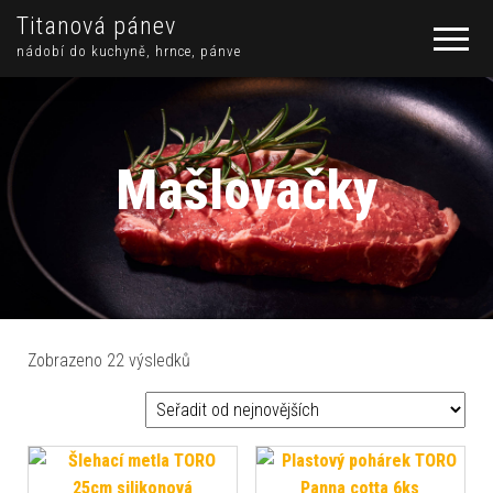
Titanová pánev
nádobí do kuchyně, hrnce, pánve
Mašlovačky
Seřazeno od nejnovějších
Zobrazeno 22 výsledků