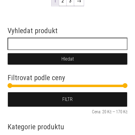
1
2
3
→
Vyhledat produkt
Vyhledávání
Filtrovat podle ceny
Min
Max
FILTR
Cena:
20 Kč
—
170 Kč
Kategorie produktu