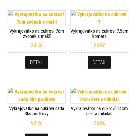
Vykrajovátko na cukroví 7cm
Vykrajovátko na cukroví 7,5cm
zvonek s mašlí
kometa
24
Kč
24
Kč
DETAIL
DETAIL
Vykrajovátko na cukroví sada
Vykrajovátko na cukroví 14cm
3ks podkovy
čert a mikuláš
59
Kč
75
Kč