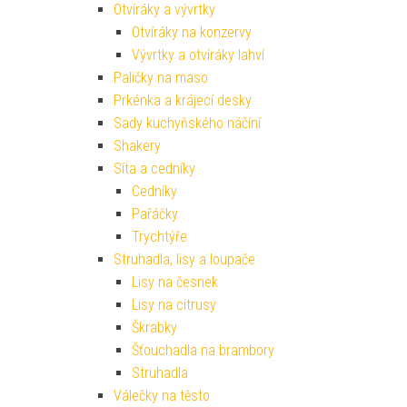
Otvíráky a vývrtky
Otvíráky na konzervy
Vývrtky a otvíráky lahví
Paličky na maso
Prkénka a krájecí desky
Sady kuchyňského náčíní
Shakery
Síta a cedníky
Cedníky
Pařáčky
Trychtýře
Struhadla, lisy a loupače
Lisy na česnek
Lisy na citrusy
Škrabky
Šťouchadla na brambory
Struhadla
Válečky na těsto