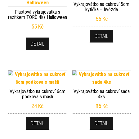
Vykrajovátko na cukroví 5cm
kytička – hvězda
Plastová vykrajovátka s
razítkem TORO 4ks Halloween
55
Kč
55
Kč
DETAIL
DETAIL
Vykrajovátko na cukroví 6cm
Vykrajovátko na cukroví sada
podkova s mašlí
4ks
24
Kč
95
Kč
DETAIL
DETAIL