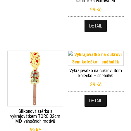
sada 10ks Halloween
99
Kč
DETAIL
Vykrajovátko na cukroví 3cm
kolečko – sněhulák
39
Kč
DETAIL
Silikonová stěrka s
vykrajovátkem TORO 32cm
MIX vánočních motivů
69
Kč