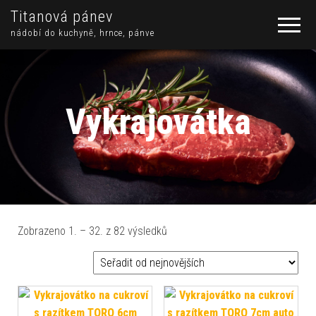
Titanová pánev
nádobí do kuchyně, hrnce, pánve
Vykrajovátka
Seřazeno od nejnovějších
Zobrazeno 1. – 32. z 82 výsledků