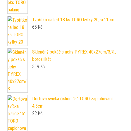
Tvořítko na led 18 ks TORO kytky 20,5x11cm
65
Kč
Skleněný pekáč s uchy PYREX 40x27cm/3,7l.,
borosilikát
319
Kč
Dortová svíčka číslice "5" TORO zapichovací
4,5cm
22
Kč