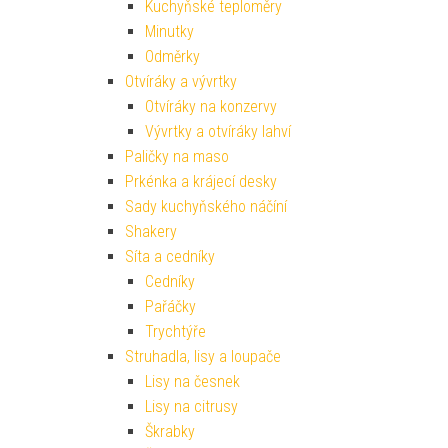
Kuchyňské teploměry
Minutky
Odměrky
Otvíráky a vývrtky
Otvíráky na konzervy
Vývrtky a otvíráky lahví
Paličky na maso
Prkénka a krájecí desky
Sady kuchyňského náčíní
Shakery
Síta a cedníky
Cedníky
Pařáčky
Trychtýře
Struhadla, lisy a loupače
Lisy na česnek
Lisy na citrusy
Škrabky