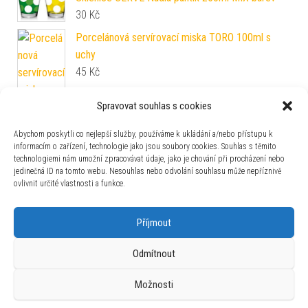
30
Kč
Porcelánová servírovací miska TORO 100ml s
uchy
45
Kč
Spravovat souhlas s cookies
Abychom poskytli co nejlepší služby, používáme k ukládání a/nebo přístupu k
informacím o zařízení, technologie jako jsou soubory cookies. Souhlas s těmito
technologiemi nám umožní zpracovávat údaje, jako je chování při procházení nebo
Skleněný džbán s víčkem TORO 1,5l botanica
jedinečná ID na tomto webu. Nesouhlas nebo odvolání souhlasu může nepříznivě
119
Kč
ovlivnit určité vlastnosti a funkce.
Skleněný džbán s víčkem TORO 1,5l MIX barev
Příjmout
79
Kč
Odmítnout
Nůž na zeleninu WÜSTHOF 8cm žlutý
Možnosti
229
Kč