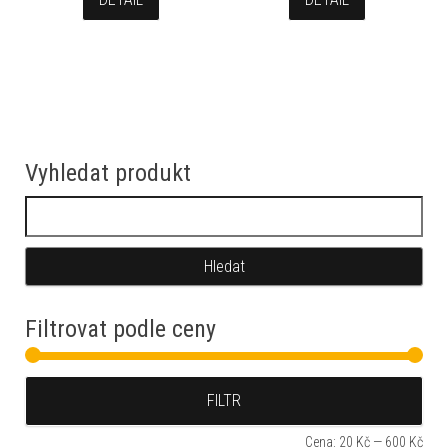
Vyhledat produkt
Vyhledávání
Filtrovat podle ceny
Min
Max
FILTR
Cena:
20 Kč
—
600 Kč