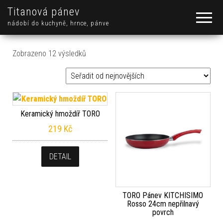
Titanová pánev
nádobí do kuchyně, hrnce, pánve
Seřazeno od nejnovějších
Zobrazeno 12 výsledků
Keramický hmoždíř TORO
219
Kč
DETAIL
TORO Pánev KITCHISIMO
Rosso 24cm nepřilnavý
povrch