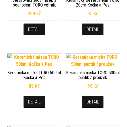
Servírovací sada misek s
Keramický dezertní talíř TORO
podnosem TORO větrník
20cm Kočka a Pes
399
Kč
95
Kč
DETAIL
DETAIL
Keramická miska TORO 500ml
Keramická miska TORO 500ml
Kočka a Pes
puntík / proužek
89
Kč
69
Kč
DETAIL
DETAIL