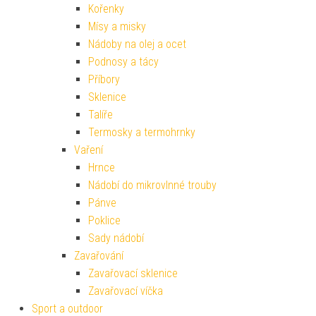
Kořenky
Mísy a misky
Nádoby na olej a ocet
Podnosy a tácy
Příbory
Sklenice
Talíře
Termosky a termohrnky
Vaření
Hrnce
Nádobí do mikrovlnné trouby
Pánve
Poklice
Sady nádobí
Zavařování
Zavařovací sklenice
Zavařovací víčka
Sport a outdoor