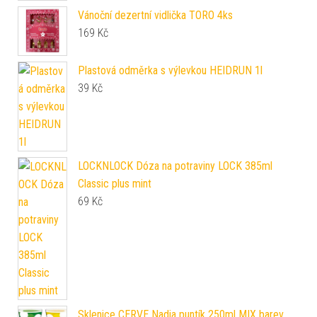
Vánoční dezertní vidlička TORO 4ks
169
Kč
Plastová odměrka s výlevkou HEIDRUN 1l
39
Kč
LOCKNLOCK Dóza na potraviny LOCK 385ml
Classic plus mint
69
Kč
Sklenice CERVE Nadia puntík 250ml MIX barev