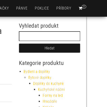
0
AČKY
PÁNVE
POKLICE
PŘÍBORY
Vyhledat produkt
a
Vyhledávání
Kategorie produktu
Bydlení a doplňky
Bytové doplňky
Doplňky do kuchyně
Kuchyňské náčiní
Formy na led
Hmoždíře