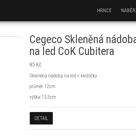
HRNCE
NABĚR
Cegeco Skleněná nádob
na led CoK Cubitera
85
Kč
Skleněná nádoba na led + kleštičky
průměr 12cm
výška 13,5cm
DETAIL