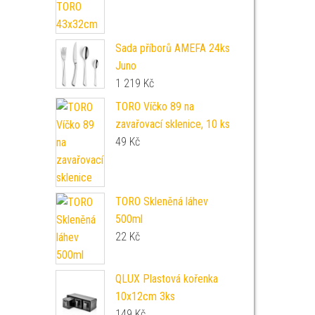
Sada příborů AMEFA 24ks
Juno
1 219
Kč
TORO Víčko 89 na
zavařovací sklenice, 10 ks
49
Kč
TORO Skleněná láhev
500ml
22
Kč
QLUX Plastová kořenka
10x12cm 3ks
149
Kč