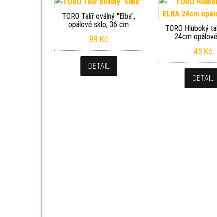
TORO Talíř oválný "Elba",
opálové sklo, 36 cm
TORO Hluboký ta
24cm opálové
99
Kč
45
Kč
DETAIL
DETAIL