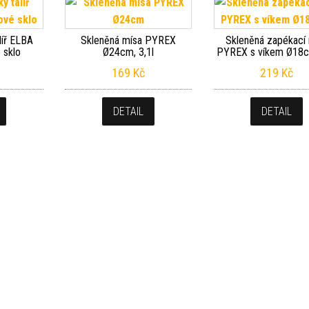
líř ELBA
Skleněná mísa PYREX
Skleněná zapékací
 sklo
Ø24cm, 3,1l
PYREX s víkem Ø18c
169
Kč
219
Kč
DETAIL
DETAIL