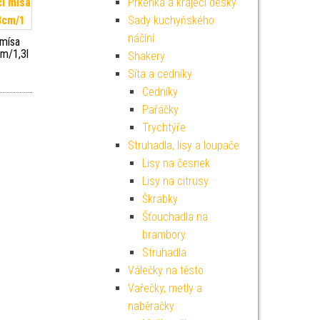
Prkénka a krájecí desky
Sady kuchyňského
náčíní
 mísa
m/1,3l
Shakery
Síta a cedníky
Cedníky
Pařáčky
Trychtýře
Struhadla, lisy a loupače
Lisy na česnek
Lisy na citrusy
Škrabky
Šťouchadla na
brambory
Struhadla
Válečky na těsto
Vařečky, metly a
naběračky