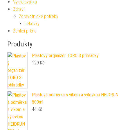
Vykrajovátka
Zdraví
Zdravotnické potřeby
Lékovky
Žehlicí prkna
Produkty
Plastový organizér TORO 3 přihrádky
129
Kč
Plastová odměrka s víkem a výlevkou HEIDRUN
500ml
44
Kč