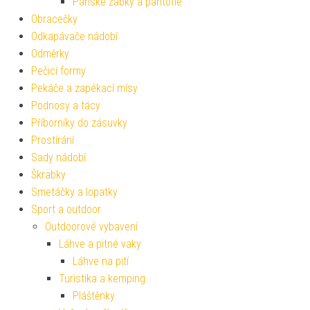
Pánské žabky a pantofle
Obracečky
Odkapávače nádobí
Odměrky
Pečicí formy
Pekáče a zapékací mísy
Podnosy a tácy
Příborníky do zásuvky
Prostírání
Sady nádobí
Škrabky
Smetáčky a lopatky
Sport a outdoor
Outdoorové vybavení
Láhve a pitné vaky
Láhve na pití
Turistika a kemping
Pláštěnky