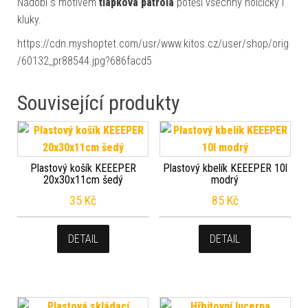
Nádobí s motivem
tlapková patrola
potěší všechny holčičky i
kluky.
https://cdn.myshoptet.com/usr/www.kitos.cz/user/shop/orig
/60132_pr88544.jpg?686facd5
Související produkty
Plastový košík KEEEPER
Plastový kbelík KEEEPER 10l
20x30x11cm šedý
modrý
35
Kč
85
Kč
DETAIL
DETAIL