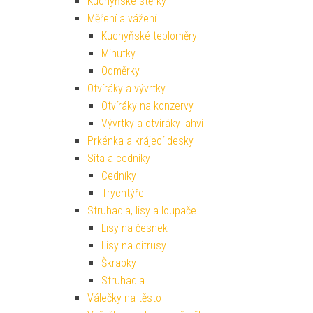
Kuchyňské stěrky
Měření a vážení
Kuchyňské teploměry
Minutky
Odměrky
Otvíráky a vývrtky
Otvíráky na konzervy
Vývrtky a otvíráky lahví
Prkénka a krájecí desky
Síta a cedníky
Cedníky
Trychtýře
Struhadla, lisy a loupače
Lisy na česnek
Lisy na citrusy
Škrabky
Struhadla
Válečky na těsto