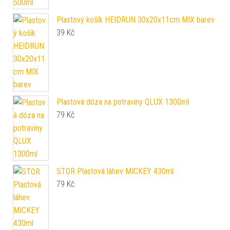
Plastový košík HEIDRUN 30x20x11cm MIX barev
39
Kč
Plastová dóza na potraviny QLUX 1300ml
79
Kč
STOR Plastová láhev MICKEY 430ml
79
Kč