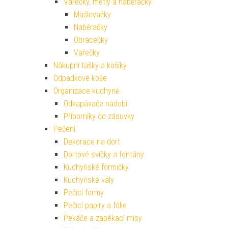
Vařečky, metly a naběračky
Mašlovačky
Naběračky
Obracečky
Vařečky
Nákupní tašky a košíky
Odpadkové koše
Organizace kuchyně
Odkapávače nádobí
Příborníky do zásuvky
Pečení
Dekorace na dort
Dortové svíčky a fontány
Kuchyňské formičky
Kuchyňské vály
Pečicí formy
Pečicí papíry a fólie
Pekáče a zapékací mísy