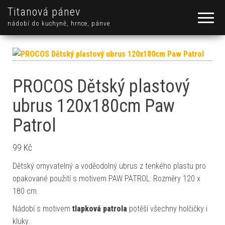
Titanová pánev
nádobí do kuchyně, hrnce, pánve
PROCOS Dětský plastový
ubrus 120x180cm Paw
Patrol
99
Kč
Dětský omyvatelný a voděodolný ubrus z tenkého plastu pro
opakované použití s motivem PAW PATROL: Rozměry 120 x
180 cm.
Nádobí s motivem
tlapková patrola
potěší všechny holčičky i
kluky.