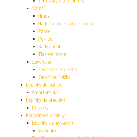
Termosky a termohrnky
Vaření
Hrnce
Nádobí do mikrovlnné trouby
Pánve
Poklice
Sady nádobí
Tlakové hrnce
Zavařování
Zavařovací sklenice
Zavařovací víčka
Doplňky do ložnice
Šatní ramínka
Doplňky do předsíně
Rohožky
Koupelnové doplňky
Doplňky k umyvadlům
Mýdlenky