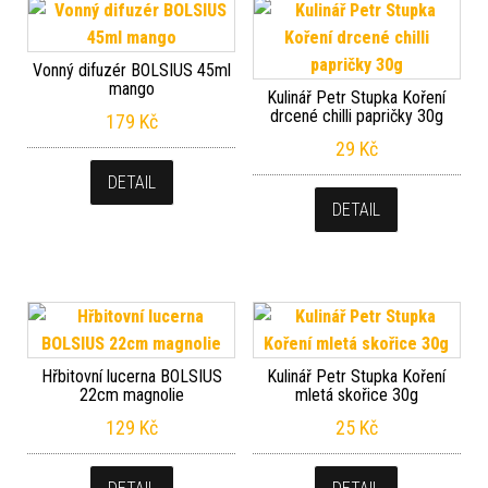
Vonný difuzér BOLSIUS 45ml
mango
Kulinář Petr Stupka Koření
drcené chilli papričky 30g
179
Kč
29
Kč
DETAIL
DETAIL
Hřbitovní lucerna BOLSIUS
Kulinář Petr Stupka Koření
22cm magnolie
mletá skořice 30g
129
Kč
25
Kč