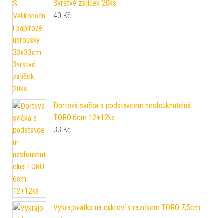
3vrstvé zajíček 20ks
40
Kč
Dortová svíčka s podstavcem nesfouknutelná
TORO 6cm 12+12ks
33
Kč
Vykrajovátko na cukroví s razítkem TORO 7,5cm