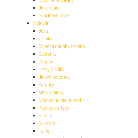
Dózy na potraviny
Jídlonosiče
Svačinové boxy
Stolování
Brčka
Čajníky
Chladící nádoby na víno
Cukřenky
Džbány
Hrnky a šálky
Jídelní soupravy
Kořenky
Mísy a misky
Nádoby na olej a ocet
Podnosy a tácy
Příbory
Sklenice
Talíře