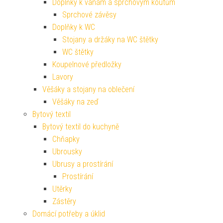
Doplňky k vanám a sprchovým koutům
Sprchové závěsy
Doplňky k WC
Stojany a držáky na WC štětky
WC štětky
Koupelnové předložky
Lavory
Věšáky a stojany na oblečení
Věšáky na zeď
Bytový textil
Bytový textil do kuchyně
Chňapky
Ubrousky
Ubrusy a prostírání
Prostírání
Utěrky
Zástěry
Domácí potřeby a úklid