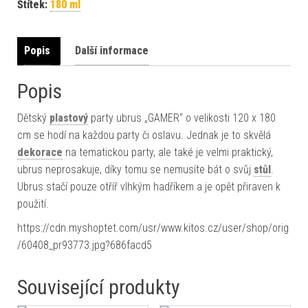
Štítek:
180 ml
Popis
Další informace
Popis
Dětský
plastový
party ubrus „GAMER“ o velikosti 120 x 180
cm se hodí na každou party či oslavu. Jednak je to skvělá
dekorace
na tematickou party, ale také je velmi praktický,
ubrus neprosakuje, díky tomu se nemusíte bát o svůj
stůl
.
Ubrus stačí pouze otříř vlhkým hadříkem a je opět přiraven k
použití.
https://cdn.myshoptet.com/usr/www.kitos.cz/user/shop/orig
/60408_pr93773.jpg?686facd5
Související produkty