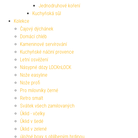
Jednodruhové koření
Kuchyňská sůl
Kolekce
Čajový dýchánek
Domácí chléb
Kameninové servírování
Kuchyňské náčiní provence
Letní osvěžení
Násypné dózy LOCKnLOCK
Nože easyline
Nože profi
Pro milovníky černé
Retro smalt
Svátek všech zamilovaných
Úklid - včelky
Úklid v šedé
Úklid v zelené
úložné boxy s oblíbeným hrdinou