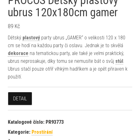
PROCOS Dětský plastový
ubrus 120x180cm gamer
89
Kč
Dětský
plastový
party ubrus „GAMER“ o velikosti 120 x 180
cm se hodí na každou party či oslavu. Jednak je to skvělá
dekorace
na tematickou party, ale také je velmi praktický,
ubrus neprosakuje, díky tomu se nemusíte bát o svůj
stůl
.
Ubrus stačí pouze otříř vlhkým hadříkem a je opět přiraven k
použití.
DETAIL
Katalogové číslo:
PR93773
Kategorie:
Prostírání