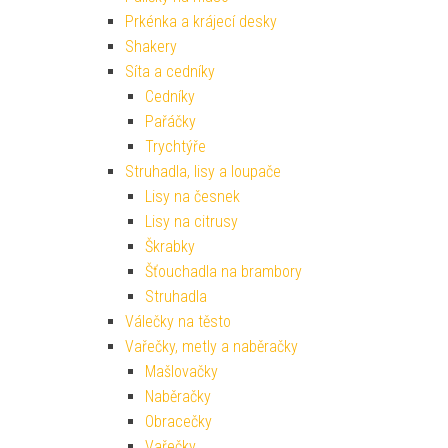
Prkénka a krájecí desky
Shakery
Síta a cedníky
Cedníky
Pařáčky
Trychtýře
Struhadla, lisy a loupače
Lisy na česnek
Lisy na citrusy
Škrabky
Šťouchadla na brambory
Struhadla
Válečky na těsto
Vařečky, metly a naběračky
Mašlovačky
Naběračky
Obracečky
Vařečky