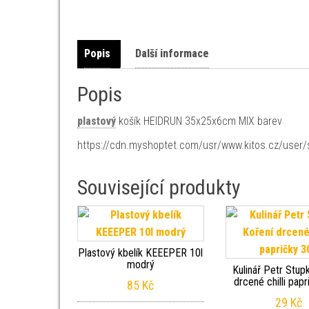
Popis
Další informace
Popis
plastový
košík HEIDRUN 35x25x6cm MIX barev
https://cdn.myshoptet.com/usr/www.kitos.cz/user
Související produkty
Plastový kbelík KEEEPER 10l
modrý
Kulinář Petr Stup
drcené chilli pap
85
Kč
29
Kč