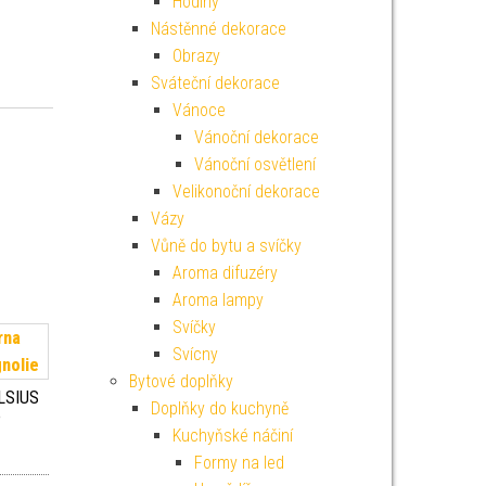
Hodiny
Nástěnné dekorace
Obrazy
Sváteční dekorace
Vánoce
Vánoční dekorace
Vánoční osvětlení
Velikonoční dekorace
Vázy
Vůně do bytu a svíčky
Aroma difuzéry
Aroma lampy
Svíčky
Svícny
Bytové doplňky
OLSIUS
Doplňky do kuchyně
e
Kuchyňské náčiní
Formy na led