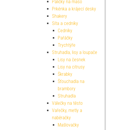
Paličky na maso
Prkénka a krájecí desky
Shakery
Síta a cedníky
Cedníky
Pařáčky
Trychtýře
Struhadla, lisy a loupače
Lisy na česnek
Lisy na citrusy
Škrabky
Šťouchadla na
brambory
Struhadla
Válečky na těsto
Vařečky, metly a
naběračky
Mašlovačky