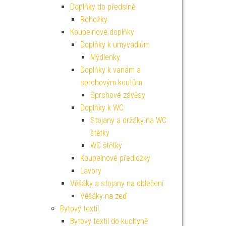
Doplňky do předsíně
Rohožky
Koupelnové doplňky
Doplňky k umyvadlům
Mýdlenky
Doplňky k vanám a
sprchovým koutům
Sprchové závěsy
Doplňky k WC
Stojany a držáky na WC
štětky
WC štětky
Koupelnové předložky
Lavory
Věšáky a stojany na oblečení
Věšáky na zeď
Bytový textil
Bytový textil do kuchyně