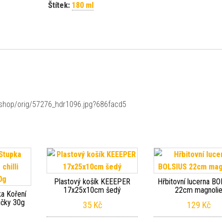
Štítek:
180 ml
/shop/orig/57276_hdr1096.jpg?686facd5
Plastový košík KEEEPER
Hřbitovní lucerna B
17x25x10cm šedý
22cm magnoli
ka Koření
ričky 30g
35
Kč
129
Kč