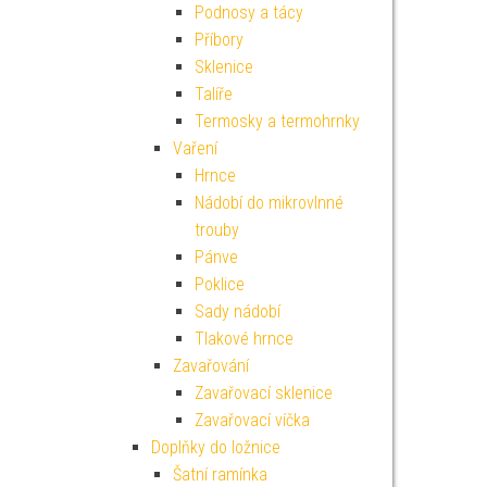
Podnosy a tácy
Příbory
Sklenice
Talíře
Termosky a termohrnky
Vaření
Hrnce
Nádobí do mikrovlnné
trouby
Pánve
Poklice
Sady nádobí
Tlakové hrnce
Zavařování
Zavařovací sklenice
Zavařovací víčka
Doplňky do ložnice
Šatní ramínka