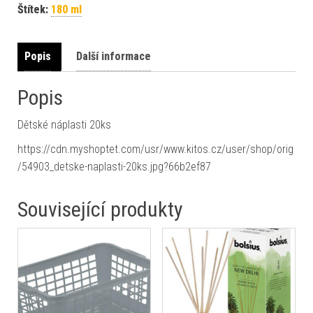
Štítek:
180 ml
Popis
Další informace
Popis
Dětské náplasti 20ks
https://cdn.myshoptet.com/usr/www.kitos.cz/user/shop/orig
/54903_detske-naplasti-20ks.jpg?66b2ef87
Související produkty