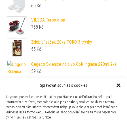
69
Kč
VILEDA Turbo mop
758
Kč
Zdobící sáček 20ks TORO 3 trysky
55
Kč
Cegeco Sklenice na pivo CoK Inglesa 290ml 2ks
59
Kč
Spravovat souhlas s cookies
Abychom poskytli co nejlepší služby, používáme k ukládání a/nebo přístupu k
informacím o zařízení, technologie jako jsou soubory cookies. Souhlas s těmito
technologiemi nám umožní zpracovávat údaje, jako je chování při procházení nebo
Vonná svíčka ve skle PROVENCE 45 hodin spiced
jedinečná ID na tomto webu. Nesouhlas nebo odvolání souhlasu může nepříznivě
berry
ovlivnit určité vlastnosti a funkce.
119
Kč