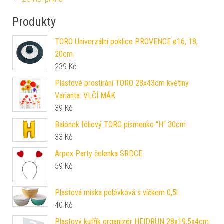
Produkty
TORO Univerzální poklice PROVENCE ø16, 18,
20cm
239
Kč
Plastové prostírání TORO 28x43cm květiny
Varianta: VLČÍ MÁK
39
Kč
Balónek fóliový TORO písmenko "H" 30cm
33
Kč
Arpex Party čelenka SRDCE
59
Kč
Plastová miska polévková s víčkem 0,5l
40
Kč
Plastový kufřík organizér HEIDRUN 28x19,5x4cm