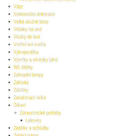
Vázy
Velikonoční dekorace
Velké úložné boxy
Věšáky na zeď
Vložky do bot
Vnitřní led světla
Vykrajovátka
Vývrtky a otvíráky lahví
WC štětky
Zahradní lampy
Žárovky
Zástěry
Zavařovací víčka
Zdraví
Zdravotnické potřeby
Lékovky
Žebříky a schůdky
Žehlicí prkna