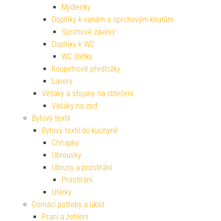
Mýdlenky
Doplňky k vanám a sprchovým koutům
Sprchové závěsy
Doplňky k WC
WC štětky
Koupelnové předložky
Lavory
Věšáky a stojany na oblečení
Věšáky na zeď
Bytový textil
Bytový textil do kuchyně
Chňapky
Ubrousky
Ubrusy a prostírání
Prostírání
Utěrky
Domácí potřeby a úklid
Praní a žehlení