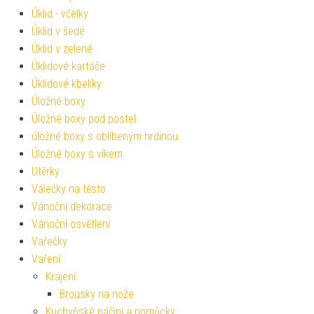
Úklid - včelky
Úklid v šedé
Úklid v zelené
Úklidové kartáče
Úklidové kbelíky
Úložné boxy
Úložné boxy pod postel
úložné boxy s oblíbeným hrdinou
Úložné boxy s víkem
Utěrky
Válečky na těsto
Vánoční dekorace
Vánoční osvětlení
Vařečky
Vaření
Krájení
Brousky na nože
Kuchyňské náčiní a pomůcky